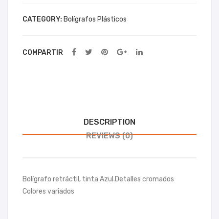
gra
gra
CATEGORY:
Bolígrafos Plásticos
fo
fo
Tol
Ba
ón
mb
COMPARTIR
oo
DESCRIPTION
REVIEWS (0)
Bolígrafo retráctil, tinta Azul.Detalles cromados
Colores variados