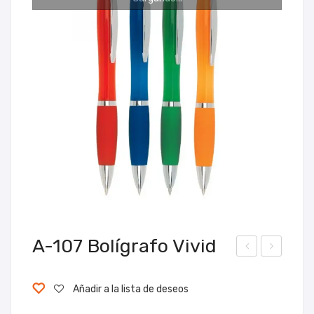
A-107 Bolígrafo Vivid
-
-
106
108
Añadir a la lista de deseos
Bolí
Bolí