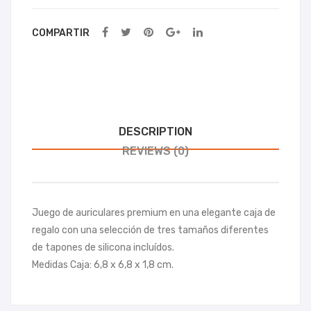
Sm
B
art
Tah
COMPARTIR
Pho
g
ne
Tah
g
DESCRIPTION
REVIEWS (0)
Juego de auriculares premium en una elegante caja de
regalo con una selección de tres tamaños diferentes
de tapones de silicona incluídos.
Medidas Caja: 6,8 x 6,8 x 1,8 cm.