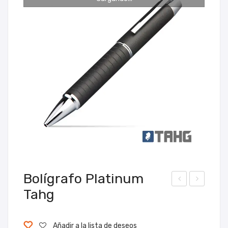
Bolígrafo Platinum
Tahg
olíg
oller
raf
Iron
o
Tah
Añadir a la lista de deseos