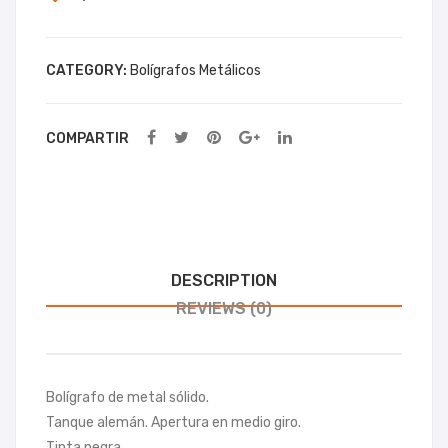
Neu
g
tro
CATEGORY:
Bolígrafos Metálicos
n
Rou
pen
COMPARTIR
DESCRIPTION
REVIEWS (0)
Bolígrafo de metal sólido.
Tanque alemán. Apertura en medio giro.
Tinta negra.