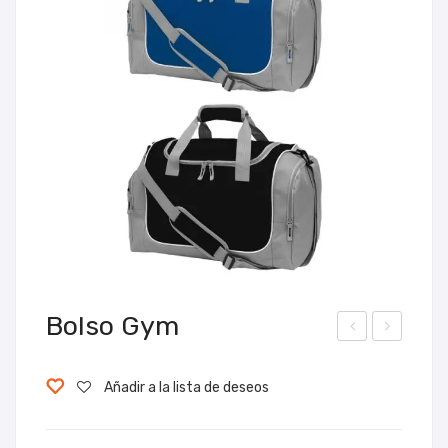
Bolso Gym
ols
ols
o
o
Añadir a la lista de deseos
Cha
Gy
mpi
m II