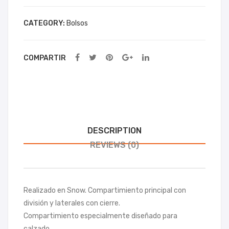
ssB
Pa
CATEGORY:
Bolsos
ag
mp
ero
COMPARTIR
DESCRIPTION
REVIEWS (0)
Realizado en Snow. Compartimiento principal con
división y laterales con cierre.
Compartimiento especialmente diseñado para
calzado.