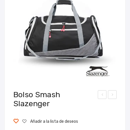
Bolso Smash
Slazenger
ols
ote
o
Ra
Ruti
ma
Añadir a la lista de deseos
Swi
da