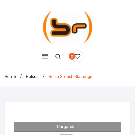
0
Home
/
Bolsos
/
Bolso Smash Slazenger
Cargando...