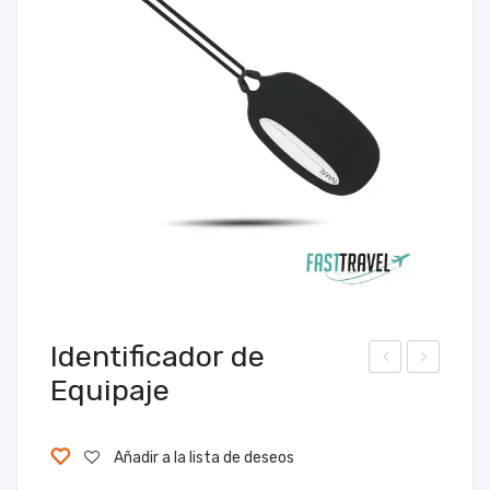
Identificador de
Equipaje
-
et
104
Tra
Mo
vel
Añadir a la lista de deseos
chil
Rel