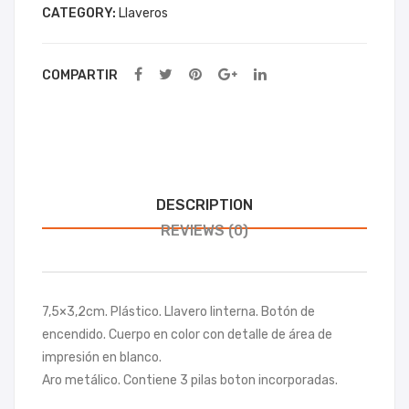
CATEGORY:
Llaveros
rt
ado
Tah
r
g
Tah
COMPARTIR
g
DESCRIPTION
REVIEWS (0)
7,5×3,2cm. Plástico. Llavero linterna. Botón de
encendido. Cuerpo en color con detalle de área de
impresión en blanco.
Aro metálico. Contiene 3 pilas boton incorporadas.