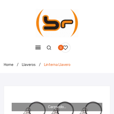
0
Home
/
Llaveros
/
Linterna Llavero
Cargando...