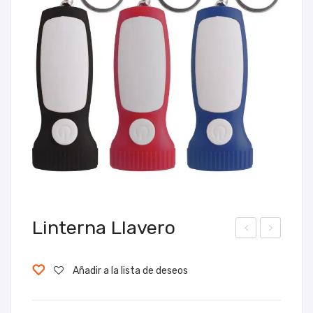
Linterna Llavero
otel
lave
la
ro
Añadir a la lista de deseos
Vita
Des
Spo
tap