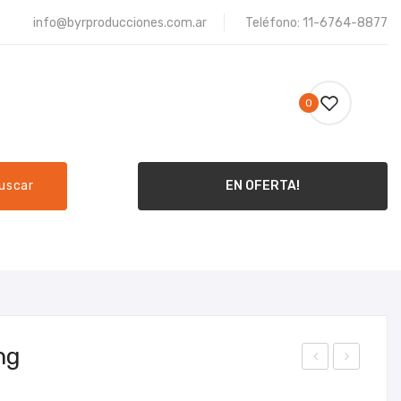
info@byrproducciones.com.ar
Teléfono: 11-6764-8877
0
uscar
EN OFERTA!
ME
PRODUCTOS
CONTACTO
hg
lave
lave