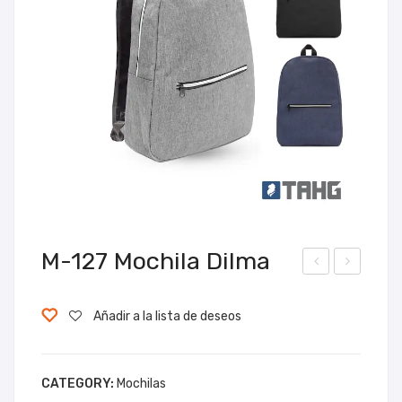
M-127 Mochila Dilma
-
-
126
129
Añadir a la lista de deseos
Mo
Mo
chil
chil
CATEGORY:
Mochilas
a
a