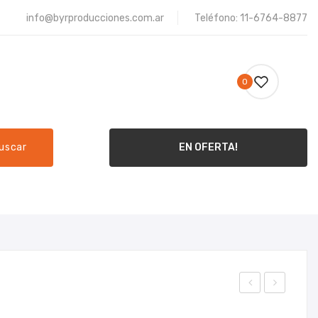
info@byrproducciones.com.ar
Teléfono: 11-6764-8877
0
uscar
EN OFERTA!
ME
PRODUCTOS
CONTACTO
inta
ow