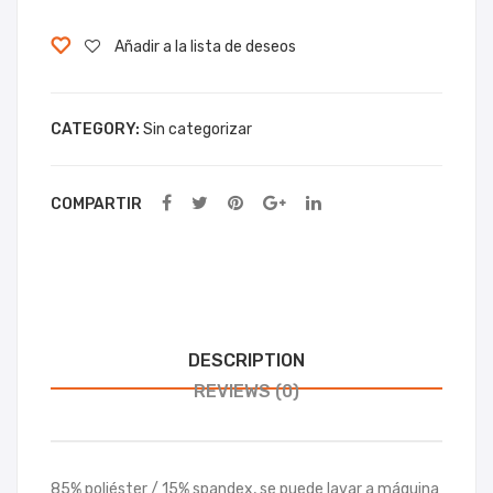
era
la
Clá
Oce
Añadir a la lista de deseos
sica
an
Ho
CATEGORY:
Sin categorizar
mbr
e
COMPARTIR
DESCRIPTION
REVIEWS (0)
85% poliéster / 15% spandex, se puede lavar a máquina