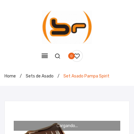
0
Home
/
Sets de Asado
/
Set Asado Pampa Spirit
Cargando...