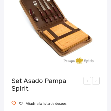
Set Asado Pampa
Spirit
oller
et
Iron
Asa
Tah
do
Añadir a la lista de deseos
g
Est