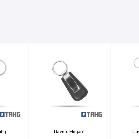
ahg
Llavero Elegant
Lla