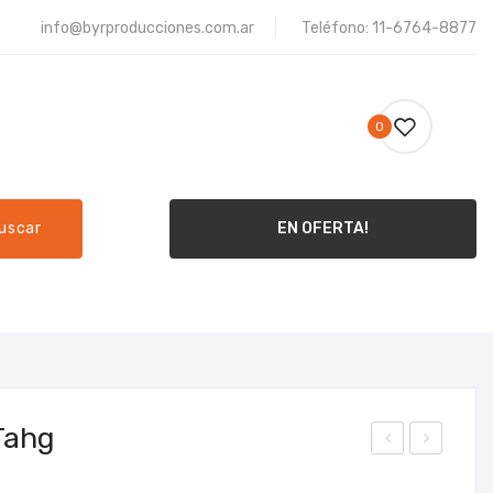
info@byrproducciones.com.ar
Teléfono: 11-6764-8877
0
uscar
EN OFERTA!
ME
PRODUCTOS
CONTACTO
Tahg
lave
lave