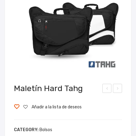
Maletín Hard Tahg
pad
arp
Foli
eta
Añadir a la lista de deseos
o
Micr
Swi
ofib
CATEGORY:
Bolsos
ssb
ra