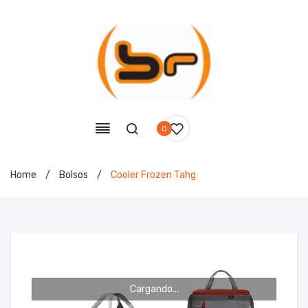
0
Home
/
Bolsos
/
Cooler Frozen Tahg
Cargando...